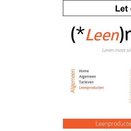
(*
)
Leen
Lenen moet sim
Home
Algemeen
Tarieven
Leenproducten
Leenproduct