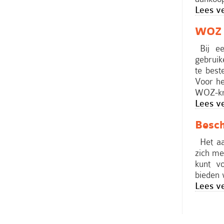
Lees v
WOZ 
Bij e
gebruik
te bes
Voor he
WOZ-kre
Lees v
Besc
Het a
zich me
kunt v
bieden w
Lees v